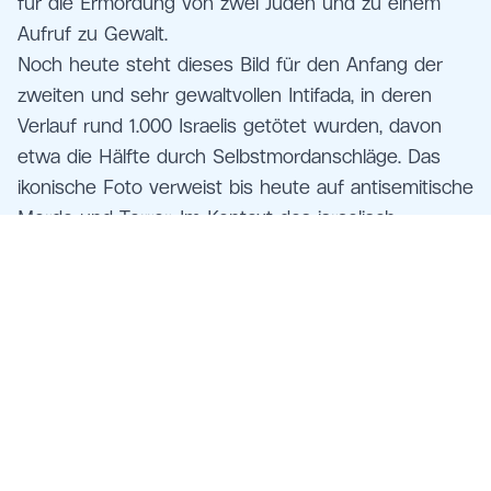
für die Ermordung von zwei Juden und zu einem
Aufruf zu Gewalt.
Noch heute steht dieses Bild für den Anfang der
zweiten und sehr gewaltvollen Intifada, in deren
Verlauf rund 1.000 Israelis getötet wurden, davon
etwa die Hälfte durch Selbstmordanschläge. Das
ikonische Foto verweist bis heute auf antisemitische
Morde und Terror. Im Kontext des israelisch-
palästinensischen Konflikts sind rote Hände für viele
Israelis sowie Jüdinnen und Juden untrennbar mit
dieser Bedeutung und dem damit kollektiven
Trauma verbunden, da sie diesen Vorfall und das
Foto kennen.
Foto: Katia Vásquez Pacheco